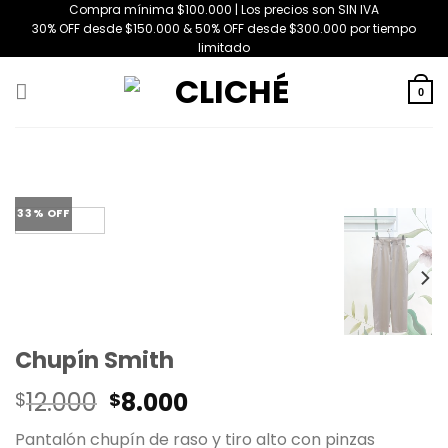
Saltar
Compra mínima $100.000 | Los precios son SIN IVA
30% OFF desde $150.000 & 50% OFF desde $300.000 por tiempo
al
limitado
contenido
0
33% OFF
Chupín Smith
El
El
12.000
8.000
$
$
precio
precio
Pantalón chupín de raso y tiro alto con pinzas