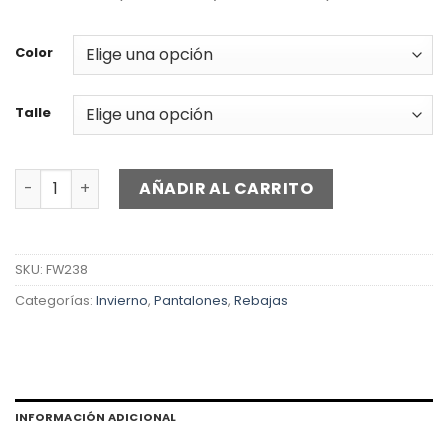
original
actual
era:
es:
$12.000.
$8.000.
Color
Talle
Chupín Smith cantidad
AÑADIR AL CARRITO
SKU:
FW238
Categorías:
Invierno
,
Pantalones
,
Rebajas
INFORMACIÓN ADICIONAL