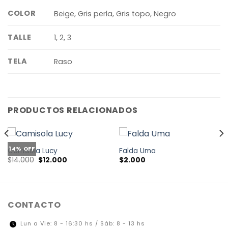
COLOR
Beige, Gris perla, Gris topo, Negro
TALLE
1, 2, 3
TELA
Raso
PRODUCTOS RELACIONADOS
14% OFF
Camisola Lucy
Falda Uma
El
El
$
14.000
$
12.000
$
2.000
precio
precio
original
actual
era:
es:
$14.000.
$12.000.
CONTACTO
Lun a Vie: 8 - 16:30 hs / Sáb: 8 - 13 hs