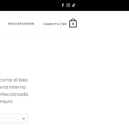
INICIAR SESIÓN
CARRITO /
$
0
0
corte al bies
ería interna
onfeccionada
emium.