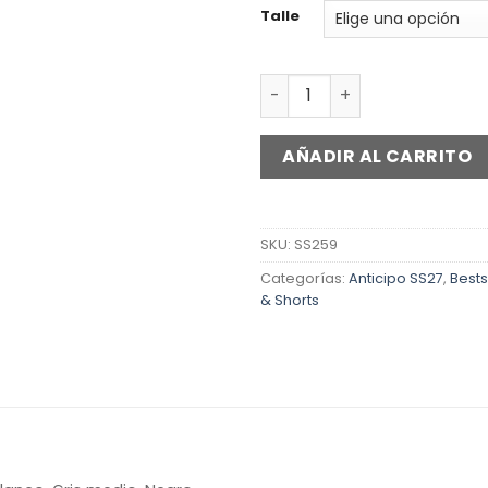
Talle
Falda Dior cantidad
AÑADIR AL CARRITO
SKU:
SS259
Categorías:
Anticipo SS27
,
Bests
& Shorts