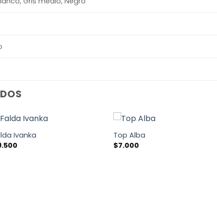
Blanco, Gris medio, Negro
o
ADOS
lda Ivanka
Top Alba
9.500
$
7.000