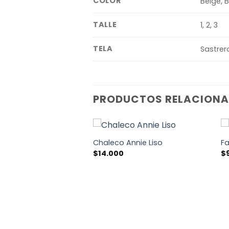
COLOR
Beige, 
TALLE
1, 2, 3
TELA
Sastrer
PRODUCTOS RELACION
rine
Chaleco Annie Liso
Fa
$
14.000
$