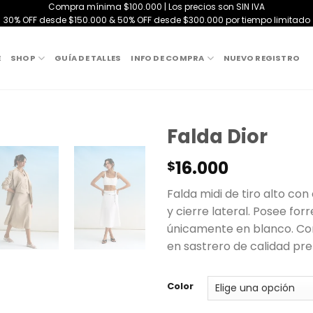
Compra mínima $100.000 | Los precios son SIN IVA
30% OFF desde $150.000 & 50% OFF desde $300.000 por tiempo limitado
E
SHOP
GUÍA DE TALLES
INFO DE COMPRA
NUEVO REGISTRO
Falda Dior
16.000
$
Falda midi de tiro alto con 
y cierre lateral. Posee forr
únicamente en blanco. C
en sastrero de calidad pr
Color