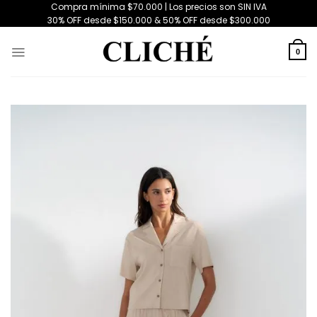
Saltar
Compra mínima $70.000 | Los precios son SIN IVA
30% OFF desde $150.000 & 50% OFF desde $300.000
al
contenido
0