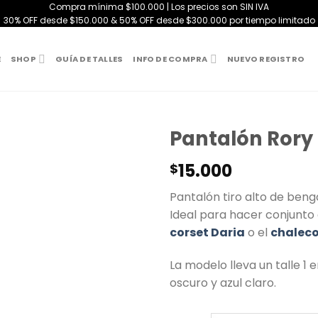
Compra mínima $100.000 | Los precios son SIN IVA
30% OFF desde $150.000 & 50% OFF desde $300.000 por tiempo limitado
E
SHOP
GUÍA DE TALLES
INFO DE COMPRA
NUEVO REGISTRO
Pantalón Rory
15.000
$
Pantalón tiro alto de beng
Ideal para hacer conjunto 
corset Daria
o el
chaleco
La modelo lleva un talle 1 e
oscuro y azul claro.