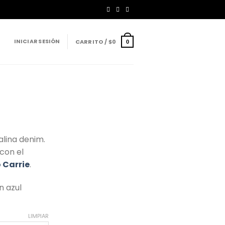
INICIAR SESIÓN
CARRITO /
$
0
0
alina denim.
con el
 Carrie
.
n azul
LIMPIAR