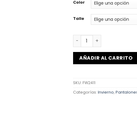
Color
Talle
Pantalón Rory cantidad
AÑADIR AL CARRITO
SKU:
FW2411
Categorías:
Invierno
,
Pantalone