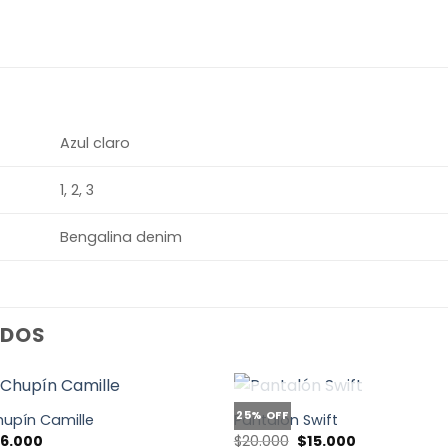
Azul claro
1, 2, 3
Bengalina denim
ADOS
25% OFF
upín Camille
Pantalón Swift
El
El
16.000
$
20.000
$
15.000