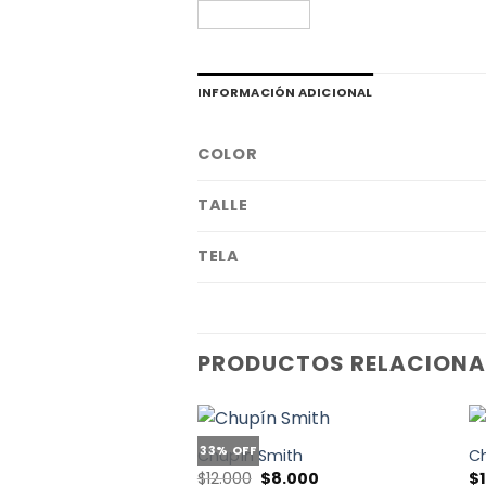
INFORMACIÓN ADICIONAL
COLOR
TALLE
TELA
PRODUCTOS RELACION
33% OFF
Chupín Smith
Ch
El
El
$
12.000
$
8.000
$