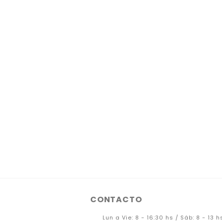
precio
precio
original
actual
era:
es:
$12.000.
$8.000.
CONTACTO
Lun a Vie: 8 - 16:30 hs / Sáb: 8 - 13 h