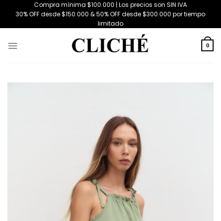
Saltar
Compra mínima $100.000 | Los precios son SIN IVA
30% OFF desde $150.000 & 50% OFF desde $300.000 por tiempo
al
limitado
contenido
0