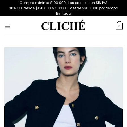
Saltar
Compra mínima $100.000 | Los precios son SIN IVA
30% OFF desde $150.000 & 50% OFF desde $300.000 por tiempo
al
limitado
contenido
0