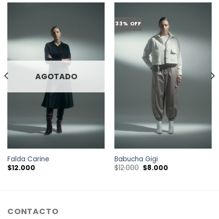
33% OFF
Falda Carine
Babucha Gigi
El
El
$
12.000
$
12.000
$
8.000
precio
precio
original
actual
era:
es:
$12.000.
$8.000.
CONTACTO