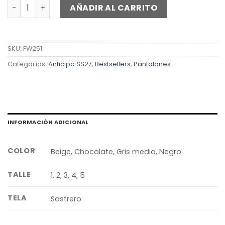
Chupín Boss cantidad
AÑADIR AL CARRITO
SKU:
FW251
Categorías:
Anticipo SS27
,
Bestsellers
,
Pantalones
INFORMACIÓN ADICIONAL
COLOR
Beige, Chocolate, Gris medio, Negro
TALLE
1, 2, 3, 4, 5
TELA
Sastrero